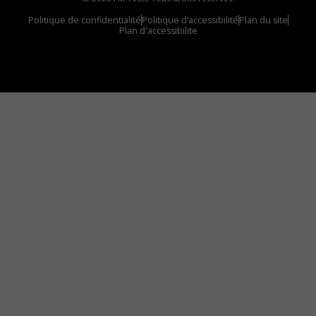
Politique de confidentialité
Politique d’accessibilité
Plan du site
Plan d'accessibilite
Comment installer notre vignette sur votre
appareil mobile