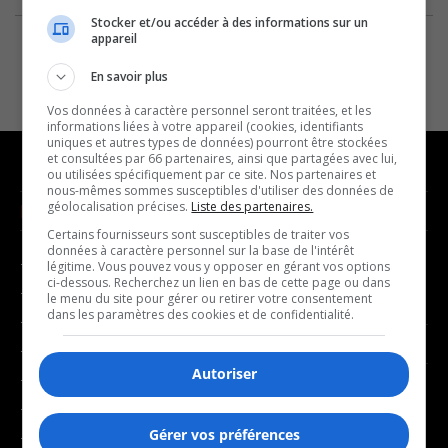
Stocker et/ou accéder à des informations sur un
appareil
En savoir plus
Vos données à caractère personnel seront traitées, et les
informations liées à votre appareil (cookies, identifiants
uniques et autres types de données) pourront être stockées
et consultées par 66 partenaires, ainsi que partagées avec lui,
ou utilisées spécifiquement par ce site. Nos partenaires et
nous-mêmes sommes susceptibles d'utiliser des données de
géolocalisation précises.
Liste des partenaires.
NOUVELLES
MUSIQUE
Certains fournisseurs sont susceptibles de traiter vos
données à caractère personnel sur la base de l'intérêt
- Affaires municipales
- Décompte franco
légitime. Vous pouvez vous y opposer en gérant vos options
ci-dessous. Recherchez un lien en bas de cette page ou dans
- Communauté / Social
- Joué récemment
le menu du site pour gérer ou retirer votre consentement
dans les paramètres des cookies et de confidentialité.
- Culture
BALADOS
- Économie
Autoriser
- Éducation
- Affaires
- Environnement
- Art de vivre
Gérer vos préférences
- Faits divers