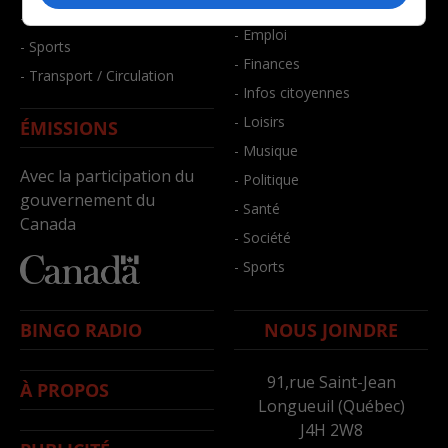
- Bien-être
- Santé et bien-être
- Emploi
- Sports
- Finances
- Transport / Circulation
- Infos citoyennes
- Loisirs
ÉMISSIONS
- Musique
Avec la participation du
- Politique
gouvernement du
- Santé
Canada
- Société
- Sports
BINGO RADIO
NOUS JOINDRE
91,rue Saint-Jean
À PROPOS
Longueuil (Québec)
J4H 2W8