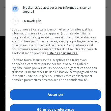
Stocker et/ou accéder à des informations sur un
appareil
En savoir plus
Vos données à caractère personnel seront traitées, et les
informations liées à votre appareil (cookies, identifiants
uniques et autres types de données) pourront être stockées
et consultées par 66 partenaires, ainsi que partagées avec lui,
ou utilisées spécifiquement par ce site. Nos partenaires et
nous-mêmes sommes susceptibles d'utiliser des données de
géolocalisation précises.
Liste des partenaires.
NOUVELLES
MUSIQUE
Certains fournisseurs sont susceptibles de traiter vos
données à caractère personnel sur la base de l'intérêt
légitime. Vous pouvez vous y opposer en gérant vos options
- Affaires municipales
- Décompte franco
ci-dessous. Recherchez un lien en bas de cette page ou dans
- Communauté / Social
- Joué récemment
le menu du site pour gérer ou retirer votre consentement
dans les paramètres des cookies et de confidentialité.
- Culture
BALADOS
- Économie
Autoriser
- Éducation
- Affaires
- Environnement
- Art de vivre
Gérer vos préférences