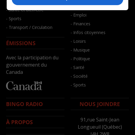
- Faits divers
- Bien-être
- Santé et bien-être
- Emploi
- Sports
- Finances
- Transport / Circulation
- Infos citoyennes
- Loisirs
ÉMISSIONS
- Musique
Avec la participation du
- Politique
gouvernement du
- Santé
Canada
- Société
- Sports
BINGO RADIO
NOUS JOINDRE
91,rue Saint-Jean
À PROPOS
Longueuil (Québec)
J4H 2W8