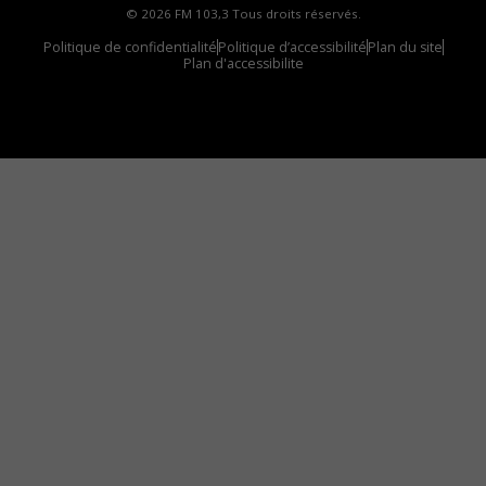
© 2026 FM 103,3 Tous droits réservés.
Politique de confidentialité
Politique d’accessibilité
Plan du site
Plan d'accessibilite
Comment installer notre vignette sur votre
appareil mobile