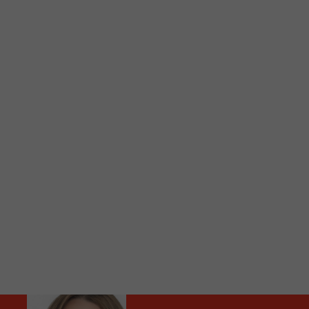
C
Vous avez envie d’écouter le FM 103,3 ou notre nouv
Ajoutez un signet FM 103,3 sur votre écran d’accueil
Voici la procédure ;)
À partir de votre téléphone, allez sur le site inte
Ensuite cliquez sur l’icône situé au bas de votre éc
(celui qui représente un carré incluant une flèche d
Cliquez maintenant sur l’option Ajouter sur l’écran
Faites Enregistrer en haut à droite.
Et voilà! Toutes les infos et l’écoute de votre radio loca
Audio