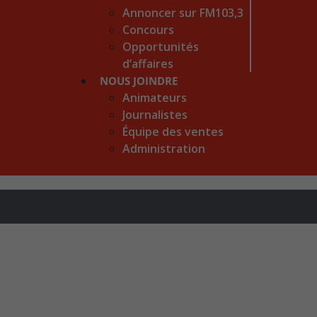
Annoncer sur FM103,3
Concours
Opportunités
d’affaires
NOUS JOINDRE
Animateurs
Journalistes
Équipe des ventes
Administration