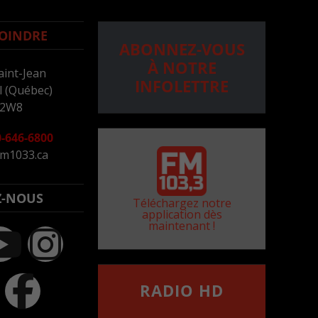
OINDRE
ABONNEZ-VOUS
À NOTRE
aint-Jean
INFOLETTRE
 (Québec)
 2W8
-646-6800
m1033.ca
Z-NOUS
Téléchargez notre
application dès
maintenant !
RADIO HD
••••••••••••••••••
Comment synthoniser la