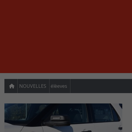
NOUVELLES
élèeves