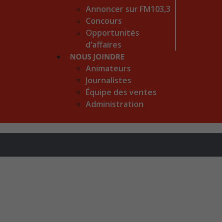
Annoncer sur FM103,3
Concours
Opportunités
d’affaires
NOUS JOINDRE
Animateurs
Journalistes
Équipe des ventes
Administration