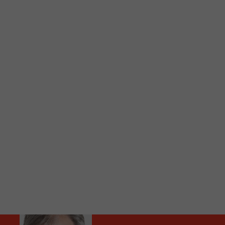
C
Vous avez envie d’écouter le FM 103,3 ou notre nouv
Ajoutez un signet FM 103,3 sur votre écran d’accueil
Voici la procédure ;)
À partir de votre téléphone, allez sur le site inte
Ensuite cliquez sur l’icône situé au bas de votre éc
(celui qui représente un carré incluant une flèche d
Cliquez maintenant sur l’option Ajouter sur l’écran
Faites Enregistrer en haut à droite.
Et voilà! Toutes les infos et l’écoute de votre radio loca
Audio