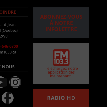
OINDRE
ABONNEZ-VOUS
À NOTRE
aint-Jean
INFOLETTRE
 (Québec)
 2W8
-646-6800
m1033.ca
Z-NOUS
Téléchargez notre
application dès
maintenant !
RADIO HD
••••••••••••••••••
Comment synthoniser la