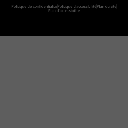
Politique de confidentialité
Politique d’accessibilité
Plan du site
Plan d'accessibilite
Comment installer notre vignette sur votre
appareil mobile