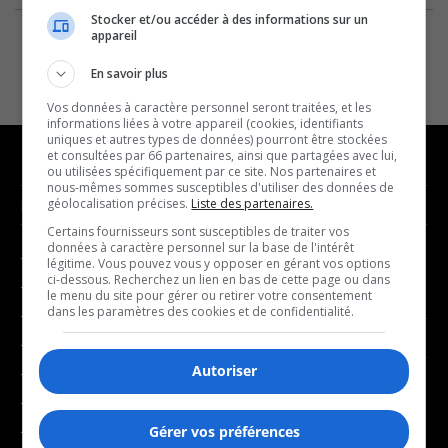
Stocker et/ou accéder à des informations sur un
appareil
En savoir plus
Vos données à caractère personnel seront traitées, et les
informations liées à votre appareil (cookies, identifiants
uniques et autres types de données) pourront être stockées
et consultées par 66 partenaires, ainsi que partagées avec lui,
ou utilisées spécifiquement par ce site. Nos partenaires et
nous-mêmes sommes susceptibles d'utiliser des données de
NOUVELLES
MUSIQUE
géolocalisation précises.
Liste des partenaires.
Certains fournisseurs sont susceptibles de traiter vos
données à caractère personnel sur la base de l'intérêt
- Affaires municipales
- Décompte franco
légitime. Vous pouvez vous y opposer en gérant vos options
ci-dessous. Recherchez un lien en bas de cette page ou dans
- Communauté / Social
- Joué récemment
le menu du site pour gérer ou retirer votre consentement
dans les paramètres des cookies et de confidentialité.
- Culture
BALADOS
- Économie
Autoriser
- Éducation
- Affaires
- Environnement
- Art de vivre
- Faits divers
Gérer vos préférences
- Bien-être