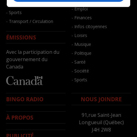
- Santé et bien-être
- Emploi
- Sports
- Finances
- Transport / Circulation
- Infos citoyennes
- Loisirs
ÉMISSIONS
- Musique
Avec la participation du
- Politique
gouvernement du
- Santé
Canada
- Société
- Sports
BINGO RADIO
NOUS JOINDRE
91,rue Saint-Jean
À PROPOS
Longueuil (Québec)
J4H 2W8
PUBLICITÉ