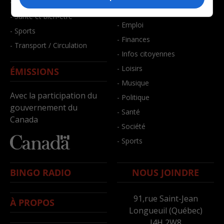
- Faits divers
- Bien-être
- Santé et bien-être
- Emploi
- Sports
- Finances
- Transport / Circulation
- Infos citoyennes
- Loisirs
ÉMISSIONS
- Musique
Avec la participation du
- Politique
gouvernement du
- Santé
Canada
- Société
- Sports
BINGO RADIO
NOUS JOINDRE
91,rue Saint-Jean
À PROPOS
Longueuil (Québec)
J4H 2W8