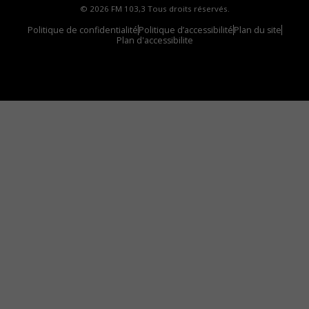
© 2026 FM 103,3 Tous droits réservés.
Politique de confidentialité
Politique d’accessibilité
Plan du site
Plan d'accessibilite
Comment installer notre vignette sur votre
appareil mobile