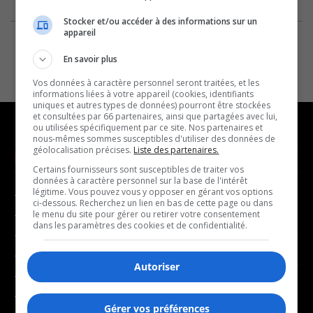
Stocker et/ou accéder à des informations sur un
appareil
En savoir plus
Vos données à caractère personnel seront traitées, et les
informations liées à votre appareil (cookies, identifiants
uniques et autres types de données) pourront être stockées
et consultées par 66 partenaires, ainsi que partagées avec lui,
ou utilisées spécifiquement par ce site. Nos partenaires et
nous-mêmes sommes susceptibles d'utiliser des données de
géolocalisation précises.
Liste des partenaires.
NOUVELLES
MUSIQUE
Certains fournisseurs sont susceptibles de traiter vos
données à caractère personnel sur la base de l'intérêt
légitime. Vous pouvez vous y opposer en gérant vos options
- Affaires municipales
- Décompte franco
ci-dessous. Recherchez un lien en bas de cette page ou dans
- Communauté / Social
- Joué récemment
le menu du site pour gérer ou retirer votre consentement
dans les paramètres des cookies et de confidentialité.
- Culture
BALADOS
- Économie
Autoriser
- Éducation
- Affaires
- Environnement
- Art de vivre
Gérer vos préférences