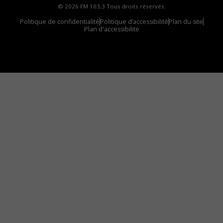
© 2026 FM 103,3 Tous droits réservés.
Politique de confidentialité
Politique d’accessibilité
Plan du site
Plan d'accessibilite
Comment installer notre vignette sur votre
appareil mobile