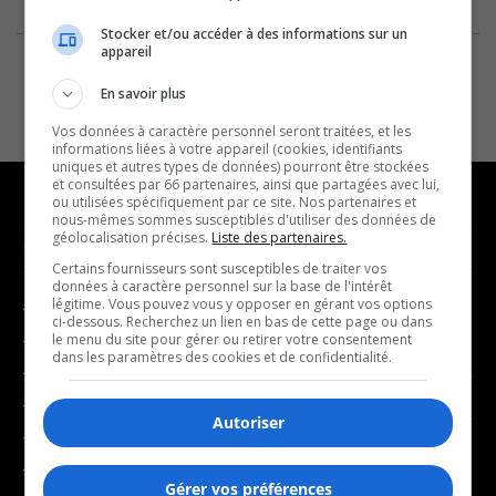
Stocker et/ou accéder à des informations sur un
appareil
En savoir plus
Vos données à caractère personnel seront traitées, et les
informations liées à votre appareil (cookies, identifiants
uniques et autres types de données) pourront être stockées
et consultées par 66 partenaires, ainsi que partagées avec lui,
ou utilisées spécifiquement par ce site. Nos partenaires et
nous-mêmes sommes susceptibles d'utiliser des données de
géolocalisation précises.
Liste des partenaires.
NOUVELLES
MUSIQUE
Certains fournisseurs sont susceptibles de traiter vos
données à caractère personnel sur la base de l'intérêt
légitime. Vous pouvez vous y opposer en gérant vos options
- Affaires municipales
- Décompte franco
ci-dessous. Recherchez un lien en bas de cette page ou dans
- Communauté / Social
- Joué récemment
le menu du site pour gérer ou retirer votre consentement
dans les paramètres des cookies et de confidentialité.
- Culture
BALADOS
- Économie
Autoriser
- Éducation
- Affaires
- Environnement
- Art de vivre
Gérer vos préférences