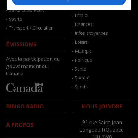
- Faits divers
- Bien-être
- Santé et bien-être
- Emploi
- Sports
- Finances
- Transport / Circulation
- Infos citoyennes
- Loisirs
ÉMISSIONS
- Musique
Avec la participation du
- Politique
gouvernement du
- Santé
Canada
- Société
- Sports
BINGO RADIO
NOUS JOINDRE
91,rue Saint-Jean
À PROPOS
Longueuil (Québec)
J4H 2W8