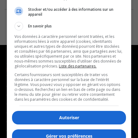
Stocker et/ou accéder à des informations sur un
appareil
En savoir plus
Vos données à caractère personnel seront traitées, et les
informations liées à votre appareil (cookies, identifiants
uniques et autres types de données) pourront être stockées
et consultées par 66 partenaires, ainsi que partagées avec lui,
ou utilisées spécifiquement par ce site. Nos partenaires et
nous-mêmes sommes susceptibles d'utiliser des données de
géolocalisation précises.
Liste des partenaires.
NOUVELLES
MUSIQUE
Certains fournisseurs sont susceptibles de traiter vos
données à caractère personnel sur la base de l'intérêt
légitime. Vous pouvez vous y opposer en gérant vos options
- Affaires municipales
- Décompte franco
ci-dessous. Recherchez un lien en bas de cette page ou dans
- Communauté / Social
- Joué récemment
le menu du site pour gérer ou retirer votre consentement
dans les paramètres des cookies et de confidentialité.
- Culture
BALADOS
- Économie
Autoriser
- Éducation
- Affaires
- Environnement
- Art de vivre
Gérer vos préférences