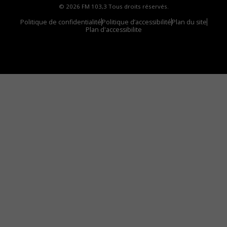
© 2026 FM 103,3 Tous droits réservés.
Politique de confidentialité
Politique d’accessibilité
Plan du site
Plan d'accessibilite
Comment installer notre vignette sur votre
appareil mobile