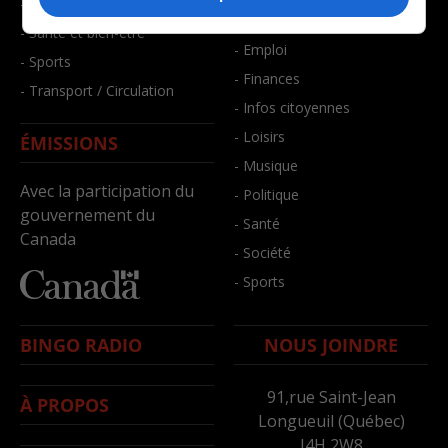
- Faits divers
- Bien-être
- Santé et bien-être
- Emploi
- Sports
- Finances
- Transport / Circulation
- Infos citoyennes
- Loisirs
ÉMISSIONS
- Musique
Avec la participation du
- Politique
gouvernement du
- Santé
Canada
- Société
- Sports
BINGO RADIO
NOUS JOINDRE
91,rue Saint-Jean
À PROPOS
Longueuil (Québec)
J4H 2W8