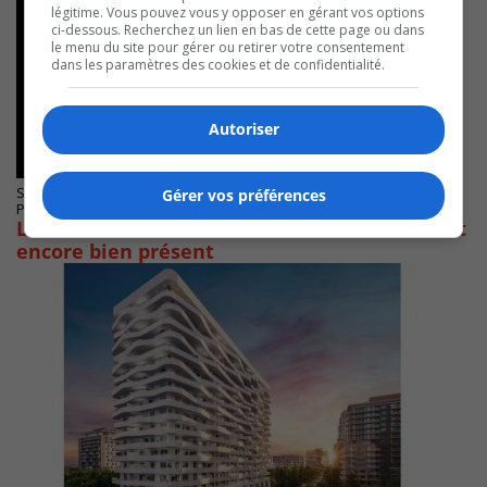
légitime. Vous pouvez vous y opposer en gérant vos options
ci-dessous. Recherchez un lien en bas de cette page ou dans
le menu du site pour gérer ou retirer votre consentement
dans les paramètres des cookies et de confidentialité.
Autoriser
SAINT-LAMBERT
Gérer vos préférences
Publié le 14 avril 2025 à 07h45
Le dossier de l’hôtel de ville de Saint-Lambert
encore bien présent