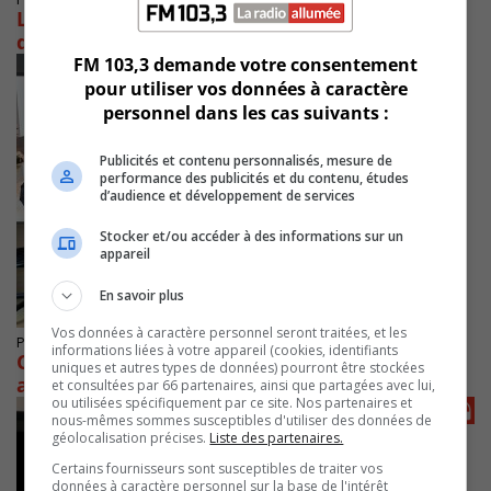
La police de Longueuil enquête sur la chute
d’un homme
FM 103,3 demande votre consentement
pour utiliser vos données à caractère
personnel dans les cas suivants :
Publicités et contenu personnalisés, mesure de
performance des publicités et du contenu, études
d’audience et développement de services
Stocker et/ou accéder à des informations sur un
appareil
En savoir plus
Vos données à caractère personnel seront traitées, et les
Publié le 23 mai 2025 à 14h33
informations liées à votre appareil (cookies, identifiants
Carignan inaugure sa Maison des aînés et
uniques et autres types de données) pourront être stockées
alternative
et consultées par 66 partenaires, ainsi que partagées avec lui,
ou utilisées spécifiquement par ce site. Nos partenaires et
nous-mêmes sommes susceptibles d'utiliser des données de
géolocalisation précises.
Liste des partenaires.
Certains fournisseurs sont susceptibles de traiter vos
données à caractère personnel sur la base de l'intérêt