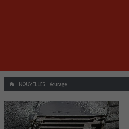
NOUVELLES
écurage