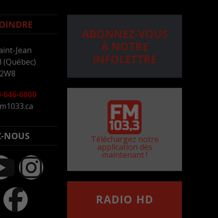
OINDRE
ABONNEZ-VOUS
À NOTRE
aint-Jean
INFOLETTRE
 (Québec)
 2W8
-646-6800
m1033.ca
Z-NOUS
Téléchargez notre
application dès
maintenant !
RADIO HD
••••••••••••••••••
Comment synthoniser la