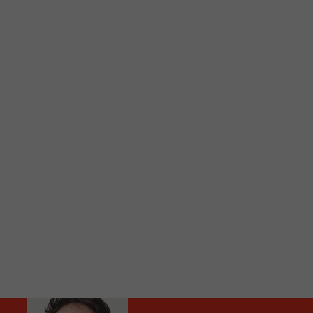
C
Vous avez envie d’écouter le FM 103,3 ou notre nouv
Ajoutez un signet FM 103,3 sur votre écran d’accueil
Voici la procédure ;)
À partir de votre téléphone, allez sur le site inte
Ensuite cliquez sur l’icône situé au bas de votre éc
(celui qui représente un carré incluant une flèche d
Cliquez maintenant sur l’option Ajouter sur l’écran
Faites Enregistrer en haut à droite.
Et voilà! Toutes les infos et l’écoute de votre radio loca
Audio