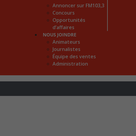
Annoncer sur FM103,3
Concours
Opportunités
d’affaires
NOUS JOINDRE
Animateurs
Journalistes
Équipe des ventes
Administration