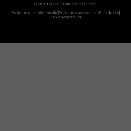
© 2026 FM 103,3 Tous droits réservés.
Politique de confidentialité
Politique d’accessibilité
Plan du site
Plan d'accessibilite
Comment installer notre vignette sur votre
appareil mobile