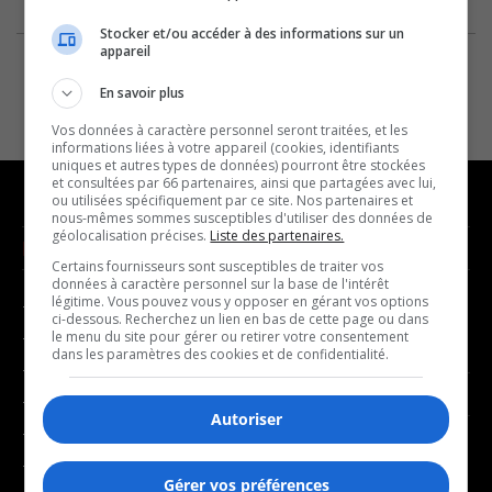
Stocker et/ou accéder à des informations sur un
appareil
En savoir plus
Vos données à caractère personnel seront traitées, et les
informations liées à votre appareil (cookies, identifiants
uniques et autres types de données) pourront être stockées
et consultées par 66 partenaires, ainsi que partagées avec lui,
ou utilisées spécifiquement par ce site. Nos partenaires et
nous-mêmes sommes susceptibles d'utiliser des données de
géolocalisation précises.
Liste des partenaires.
NOUVELLES
MUSIQUE
Certains fournisseurs sont susceptibles de traiter vos
données à caractère personnel sur la base de l'intérêt
légitime. Vous pouvez vous y opposer en gérant vos options
- Affaires municipales
- Décompte franco
ci-dessous. Recherchez un lien en bas de cette page ou dans
- Communauté / Social
- Joué récemment
le menu du site pour gérer ou retirer votre consentement
dans les paramètres des cookies et de confidentialité.
- Culture
BALADOS
- Économie
Autoriser
- Éducation
- Affaires
- Environnement
- Art de vivre
Gérer vos préférences