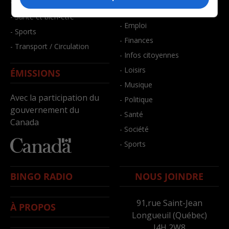
- Faits divers
- Bien-être
- Santé et bien-être
- Emploi
- Sports
- Finances
- Transport / Circulation
- Infos citoyennes
- Loisirs
ÉMISSIONS
- Musique
Avec la participation du
- Politique
gouvernement du
- Santé
Canada
- Société
- Sports
BINGO RADIO
NOUS JOINDRE
91,rue Saint-Jean
À PROPOS
Longueuil (Québec)
J4H 2W8