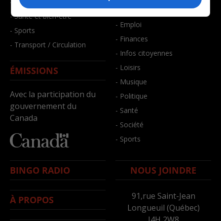
- Faits divers
- Bien-être
- Santé et bien-être
- Emploi
- Sports
- Finances
- Transport / Circulation
- Infos citoyennes
- Loisirs
ÉMISSIONS
- Musique
Avec la participation du
- Politique
gouvernement du
- Santé
Canada
- Société
- Sports
BINGO RADIO
NOUS JOINDRE
91,rue Saint-Jean
À PROPOS
Longueuil (Québec)
J4H 2W8