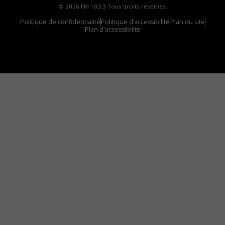
© 2026 FM 103,3 Tous droits réservés.
Politique de confidentialité
Politique d’accessibilité
Plan du site
Plan d'accessibilite
Comment installer notre vignette sur votre
appareil mobile