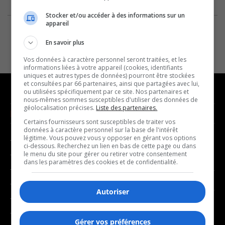
Stocker et/ou accéder à des informations sur un
appareil
En savoir plus
Vos données à caractère personnel seront traitées, et les
informations liées à votre appareil (cookies, identifiants
uniques et autres types de données) pourront être stockées
et consultées par 66 partenaires, ainsi que partagées avec lui,
ou utilisées spécifiquement par ce site. Nos partenaires et
nous-mêmes sommes susceptibles d'utiliser des données de
géolocalisation précises.
Liste des partenaires.
NOUVELLES
MUSIQUE
Certains fournisseurs sont susceptibles de traiter vos
données à caractère personnel sur la base de l'intérêt
légitime. Vous pouvez vous y opposer en gérant vos options
- Affaires municipales
- Décompte franco
ci-dessous. Recherchez un lien en bas de cette page ou dans
- Communauté / Social
- Joué récemment
le menu du site pour gérer ou retirer votre consentement
dans les paramètres des cookies et de confidentialité.
- Culture
BALADOS
- Économie
Autoriser
- Éducation
- Affaires
- Environnement
- Art de vivre
Gérer vos préférences