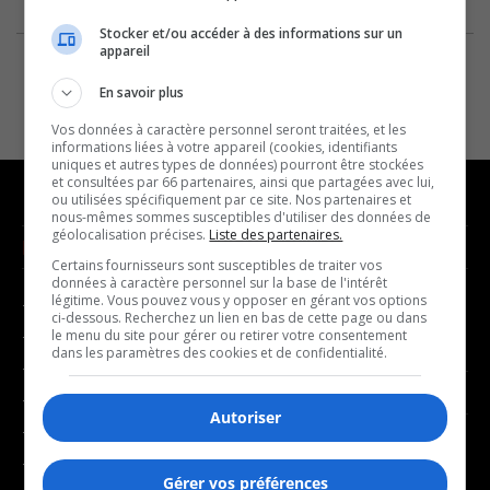
Stocker et/ou accéder à des informations sur un
appareil
En savoir plus
Vos données à caractère personnel seront traitées, et les
informations liées à votre appareil (cookies, identifiants
uniques et autres types de données) pourront être stockées
et consultées par 66 partenaires, ainsi que partagées avec lui,
ou utilisées spécifiquement par ce site. Nos partenaires et
nous-mêmes sommes susceptibles d'utiliser des données de
géolocalisation précises.
Liste des partenaires.
NOUVELLES
MUSIQUE
Certains fournisseurs sont susceptibles de traiter vos
données à caractère personnel sur la base de l'intérêt
légitime. Vous pouvez vous y opposer en gérant vos options
- Affaires municipales
- Décompte franco
ci-dessous. Recherchez un lien en bas de cette page ou dans
- Communauté / Social
- Joué récemment
le menu du site pour gérer ou retirer votre consentement
dans les paramètres des cookies et de confidentialité.
- Culture
BALADOS
- Économie
Autoriser
- Éducation
- Affaires
- Environnement
- Art de vivre
Gérer vos préférences