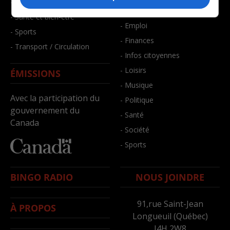
- Faits divers
- Bien-être
- Santé et bien-être
- Emploi
- Sports
- Finances
- Transport / Circulation
- Infos citoyennes
- Loisirs
ÉMISSIONS
- Musique
Avec la participation du
- Politique
gouvernement du
- Santé
Canada
- Société
- Sports
BINGO RADIO
NOUS JOINDRE
91,rue Saint-Jean
À PROPOS
Longueuil (Québec)
J4H 2W8