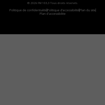
© 2026 FM 103,3 Tous droits réservés.
Politique de confidentialité
Politique d’accessibilité
Plan du site
Plan d'accessibilite
Comment installer notre vignette sur votre
appareil mobile