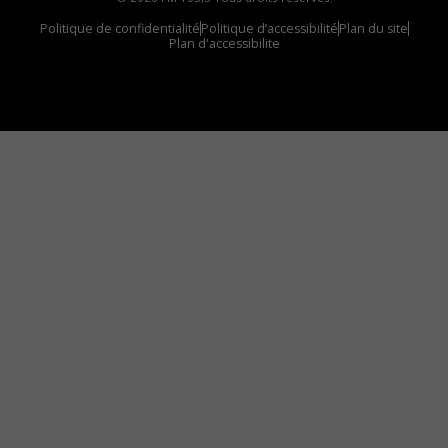
Politique de confidentialité
Politique d’accessibilité
Plan du site
Plan d'accessibilite
Comment installer notre vignette sur votre
appareil mobile