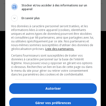
Stocker et/ou accéder à des informations sur un
appareil
En savoir plus
Vos données à caractère personnel seront traitées, et les
informations liées à votre appareil (cookies, identifiants
uniques et autres types de données) pourront être stockées
et consultées par 66 partenaires, ainsi que partagées avec lui,
ou utilisées spécifiquement par ce site. Nos partenaires et
nous-mêmes sommes susceptibles d'utiliser des données de
géolocalisation précises.
Liste des partenaires.
NOUVELLES
MUSIQUE
Certains fournisseurs sont susceptibles de traiter vos
données à caractère personnel sur la base de l'intérêt
- Affaires municipales
- Décompte franco
légitime. Vous pouvez vous y opposer en gérant vos options
ci-dessous. Recherchez un lien en bas de cette page ou dans
- Communauté / Social
- Joué récemment
le menu du site pour gérer ou retirer votre consentement
dans les paramètres des cookies et de confidentialité.
- Culture
BALADOS
- Économie
Autoriser
- Éducation
- Affaires
- Environnement
- Art de vivre
Gérer vos préférences
- Faits divers