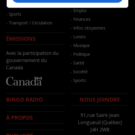
- Bien-être
- Santé et bien-être
- Emploi
- Sports
- Finances
- Transport / Circulation
- Infos citoyennes
- Loisirs
ÉMISSIONS
- Musique
Avec la participation du
- Politique
gouvernement du
- Santé
Canada
- Société
- Sports
BINGO RADIO
NOUS JOINDRE
91,rue Saint-Jean
À PROPOS
Longueuil (Québec)
J4H 2W8