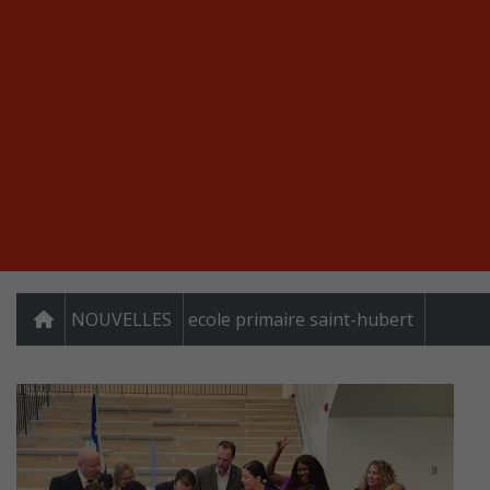
NOUVELLES
ecole primaire saint-hubert