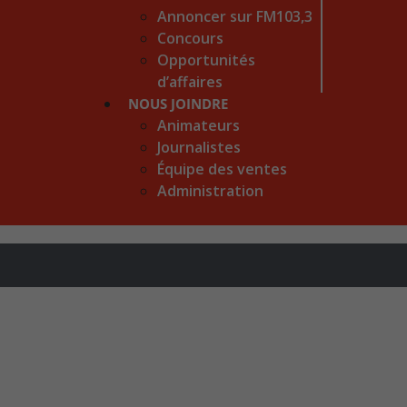
Annoncer sur FM103,3
Concours
Opportunités
d’affaires
NOUS JOINDRE
Animateurs
Journalistes
Équipe des ventes
Administration