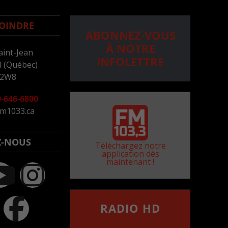
OINDRE
ABONNEZ-VOUS
À NOTRE
aint-Jean
INFOLETTRE
 (Québec)
 2W8
-646-6800
m1033.ca
Z-NOUS
Téléchargez notre
application dès
maintenant !
RADIO HD
••••••••••••••••••
Comment synthoniser la