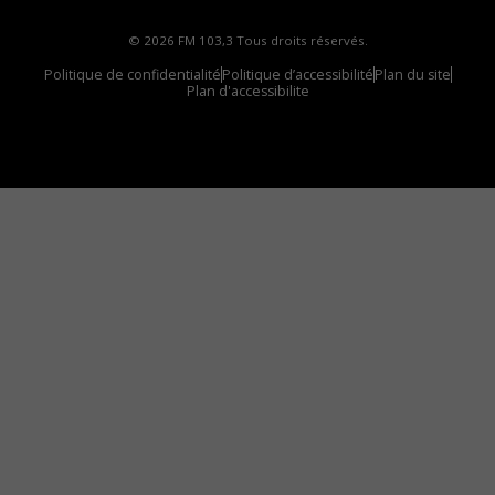
© 2026 FM 103,3 Tous droits réservés.
Politique de confidentialité
Politique d’accessibilité
Plan du site
Plan d'accessibilite
Comment installer notre vignette sur votre
appareil mobile