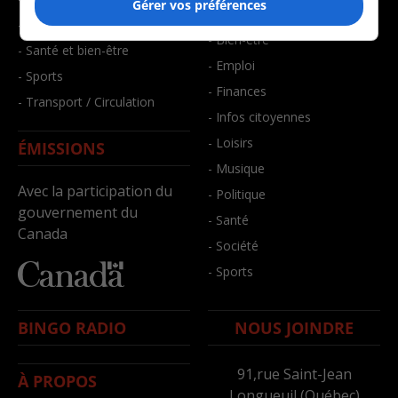
Gérer vos préférences
- Art de vivre
- Faits divers
- Bien-être
- Santé et bien-être
- Emploi
- Sports
- Finances
- Transport / Circulation
- Infos citoyennes
- Loisirs
ÉMISSIONS
- Musique
Avec la participation du
- Politique
gouvernement du
- Santé
Canada
- Société
- Sports
BINGO RADIO
NOUS JOINDRE
91,rue Saint-Jean
À PROPOS
Longueuil (Québec)