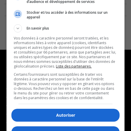
d’audience et développement de services
Stocker et/ou accéder à des informations sur un
appareil
En savoir plus
Vos données à caractère personnel seront traitées, et les
informations liées à votre appareil (cookies, identifiants
uniques et autres types de données) pourront être stockées
et consultées par 66 partenaires, ainsi que partagées avec lui,
ou utilisées spécifiquement par ce site. Nos partenaires et
nous-mêmes sommes susceptibles d'utiliser des données de
géolocalisation précises.
Liste des partenaires.
NOUVELLES
MUSIQUE
Certains fournisseurs sont susceptibles de traiter vos
données à caractère personnel sur la base de l'intérêt
légitime. Vous pouvez vous y opposer en gérant vos options
- Affaires municipales
- Décompte franco
ci-dessous. Recherchez un lien en bas de cette page ou dans
le menu du site pour gérer ou retirer votre consentement
- Communauté / Social
- Joué récemment
dans les paramètres des cookies et de confidentialité.
- Culture
BALADOS
- Économie
Autoriser
- Éducation
- Affaires
- Environnement