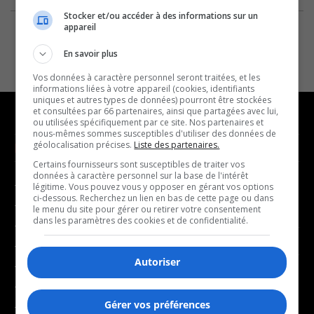
Stocker et/ou accéder à des informations sur un
appareil
En savoir plus
Vos données à caractère personnel seront traitées, et les
informations liées à votre appareil (cookies, identifiants
uniques et autres types de données) pourront être stockées
et consultées par 66 partenaires, ainsi que partagées avec lui,
ou utilisées spécifiquement par ce site. Nos partenaires et
nous-mêmes sommes susceptibles d'utiliser des données de
géolocalisation précises.
Liste des partenaires.
NOUVELLES
MUSIQUE
Certains fournisseurs sont susceptibles de traiter vos
données à caractère personnel sur la base de l'intérêt
- Affaires municipales
- Décompte franco
légitime. Vous pouvez vous y opposer en gérant vos options
ci-dessous. Recherchez un lien en bas de cette page ou dans
- Communauté / Social
- Joué récemment
le menu du site pour gérer ou retirer votre consentement
dans les paramètres des cookies et de confidentialité.
- Culture
BALADOS
- Économie
Autoriser
- Éducation
- Affaires
- Environnement
- Art de vivre
Gérer vos préférences
- Faits divers