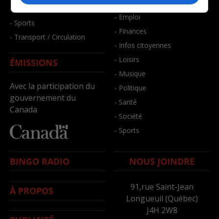
- Bien-être
- Santé et bien-être
- Emploi
- Sports
- Finances
- Transport / Circulation
- Infos citoyennes
- Loisirs
ÉMISSIONS
- Musique
Avec la participation du
- Politique
gouvernement du
- Santé
Canada
- Société
- Sports
BINGO RADIO
NOUS JOINDRE
91,rue Saint-Jean
À PROPOS
Longueuil (Québec)
J4H 2W8