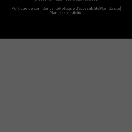
Politique de confidentialité
Politique d’accessibilité
Plan du site
Plan d'accessibilite
Comment installer notre vignette sur votre
appareil mobile