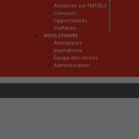
Annoncer sur FM103,3
Concours
Opportunités
d’affaires
NOUS JOINDRE
Animateurs
Journalistes
Équipe des ventes
Administration