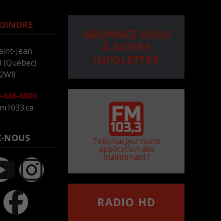
OINDRE
ABONNEZ-VOUS
À NOTRE
aint-Jean
INFOLETTRE
 (Québec)
 2W8
-646-6800
m1033.ca
Z-NOUS
Téléchargez notre
application dès
maintenant !
RADIO HD
••••••••••••••••••
Comment synthoniser la