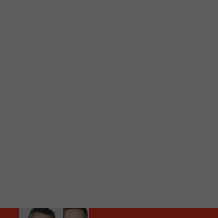
C
Vous avez envie d’écouter le FM 103,3 ou notre nouv
Ajoutez un signet FM 103,3 sur votre écran d’accueil
Voici la procédure ;)
À partir de votre téléphone, allez sur le site inte
Ensuite cliquez sur l’icône situé au bas de votre éc
(celui qui représente un carré incluant une flèche d
Cliquez maintenant sur l’option Ajouter sur l’écran
Faites Enregistrer en haut à droite.
Et voilà! Toutes les infos et l’écoute de votre radio loca
Audio