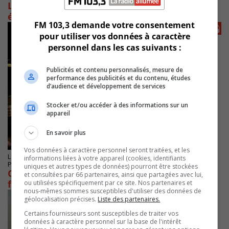
La CNESST rappelle la prudence au travail cet
été
FM 103,3 demande votre consentement
pour utiliser vos données à caractère
personnel dans les cas suivants :
Publicités et contenu personnalisés, mesure de
performance des publicités et du contenu, études
d’audience et développement de services
Stocker et/ou accéder à des informations sur un
appareil
En savoir plus
Vos données à caractère personnel seront traitées, et les
LONGUEUIL
informations liées à votre appareil (cookies, identifiants
Publié le 1 février 2024 à 05h26
uniques et autres types de données) pourront être stockées
CCIRS : un Rendez-vous de la présidence qui
et consultées par 66 partenaires, ainsi que partagées avec lui,
favorise le réseautage
ou utilisées spécifiquement par ce site. Nos partenaires et
nous-mêmes sommes susceptibles d'utiliser des données de
géolocalisation précises.
Liste des partenaires.
Certains fournisseurs sont susceptibles de traiter vos
données à caractère personnel sur la base de l'intérêt