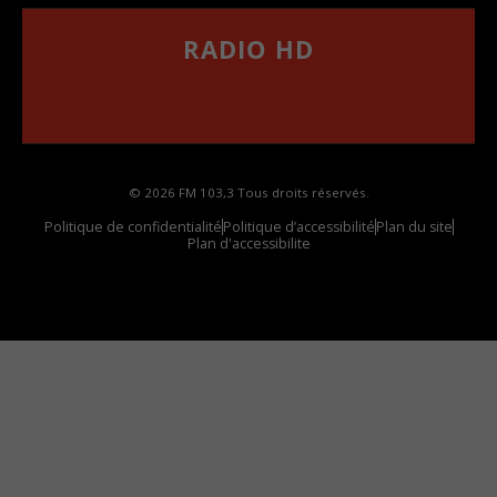
RADIO HD
••••••••••••••••••
Comment synthoniser la fréquence HD dans
votre voiture
© 2026 FM 103,3 Tous droits réservés.
Politique de confidentialité
Politique d’accessibilité
Plan du site
Plan d'accessibilite