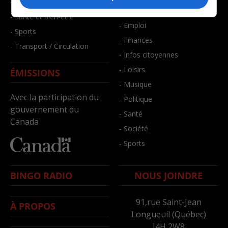
- Faits divers
- Bien-être
- Santé et bien-être
- Emploi
- Sports
- Finances
- Transport / Circulation
- Infos citoyennes
- Loisirs
ÉMISSIONS
- Musique
Avec la participation du
- Politique
gouvernement du
- Santé
Canada
- Société
- Sports
BINGO RADIO
NOUS JOINDRE
91,rue Saint-Jean
À PROPOS
Longueuil (Québec)
J4H 2W8