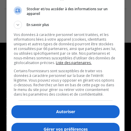
Stocker et/ou accéder à des informations sur un
appareil
En savoir plus
Vos données à caractère personnel seront traitées, et les
informations liées à votre appareil (cookies, identifiants
uniques et autres types de données) pourront être stockées
et consultées par 66 partenaires, ainsi que partagées avec lui,
ou utilisées spécifiquement par ce site. Nos partenaires et
nous-mêmes sommes susceptibles d'utiliser des données de
géolocalisation précises.
Liste des partenaires.
NOUVELLES
MUSIQUE
Certains fournisseurs sont susceptibles de traiter vos
données à caractère personnel sur la base de l'intérêt
légitime. Vous pouvez vous y opposer en gérant vos options
- Affaires municipales
- Décompte franco
ci-dessous. Recherchez un lien en bas de cette page ou dans
- Communauté / Social
- Joué récemment
le menu du site pour gérer ou retirer votre consentement
dans les paramètres des cookies et de confidentialité.
- Culture
BALADOS
- Économie
Autoriser
- Éducation
- Affaires
- Environnement
- Art de vivre
Gérer vos préférences