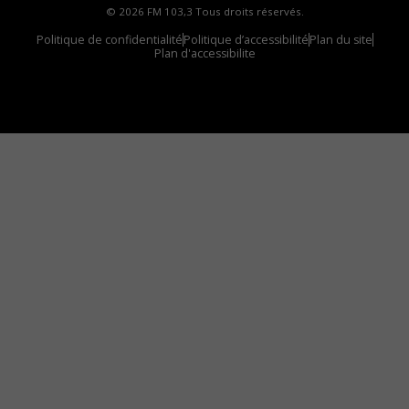
© 2026 FM 103,3 Tous droits réservés.
Politique de confidentialité
Politique d’accessibilité
Plan du site
Plan d'accessibilite
Comment installer notre vignette sur votre
appareil mobile