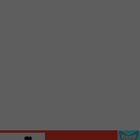
Voici la procédure ;)
À partir de votre téléphone, allez sur le site
internet de la Radio allumée au
www.fm1033.ca
Ensuite cliquez sur l’icône situé au bas de
votre écran
(celui qui représente un carré incluant une
flèche dirigé vers le haut)
Cliquez maintenant sur l’option Ajouter sur
l’écran d’accueil et vous verrez apparaître le
logo du FM 103,3
Faites Enregistrer en haut à droite.
Et voilà! Toutes les infos et l’écoute de votre radio
locale vous sont maintenant accessibles en un clic!
Audio
00:00
00:00