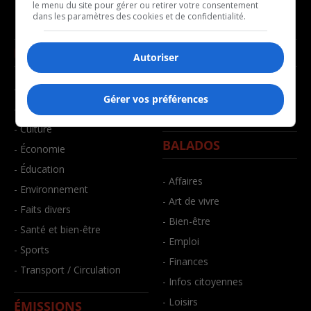
le menu du site pour gérer ou retirer votre consentement
dans les paramètres des cookies et de confidentialité.
NOUVELLES
MUSIQUE
Autoriser
- Affaires municipales
- Décompte franco
Gérer vos préférences
- Communauté / Social
- Joué récemment
- Culture
BALADOS
- Économie
- Éducation
- Affaires
- Environnement
- Art de vivre
- Faits divers
- Bien-être
- Santé et bien-être
- Emploi
- Sports
- Finances
- Transport / Circulation
- Infos citoyennes
- Loisirs
ÉMISSIONS