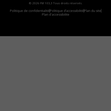
© 2026 FM 103,3 Tous droits réservés.
Politique de confidentialité
Politique d’accessibilité
Plan du site
Plan d'accessibilite
Comment installer notre vignette sur votre
appareil mobile