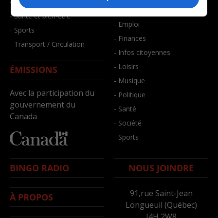
- Faits divers
- Bien-être
- Santé et bien-être
- Emploi
- Sports
- Finances
- Transport / Circulation
- Infos citoyennes
- Loisirs
ÉMISSIONS
- Musique
Avec la participation du
- Politique
gouvernement du
- Santé
Canada
- Société
- Sports
BINGO RADIO
NOUS JOINDRE
91,rue Saint-Jean
À PROPOS
Longueuil (Québec)
J4H 2W8