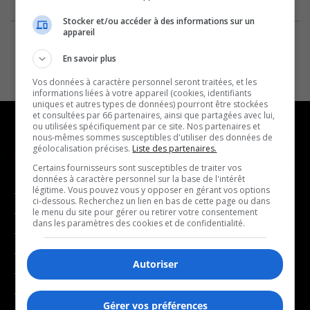
Stocker et/ou accéder à des informations sur un
appareil
En savoir plus
Vos données à caractère personnel seront traitées, et les
informations liées à votre appareil (cookies, identifiants
uniques et autres types de données) pourront être stockées
et consultées par 66 partenaires, ainsi que partagées avec lui,
ou utilisées spécifiquement par ce site. Nos partenaires et
nous-mêmes sommes susceptibles d'utiliser des données de
géolocalisation précises.
Liste des partenaires.
NOUVELLES
MUSIQUE
Certains fournisseurs sont susceptibles de traiter vos
données à caractère personnel sur la base de l'intérêt
légitime. Vous pouvez vous y opposer en gérant vos options
- Affaires municipales
- Décompte franco
ci-dessous. Recherchez un lien en bas de cette page ou dans
- Communauté / Social
- Joué récemment
le menu du site pour gérer ou retirer votre consentement
dans les paramètres des cookies et de confidentialité.
- Culture
BALADOS
- Économie
Autoriser
- Éducation
- Affaires
- Environnement
- Art de vivre
Gérer vos préférences