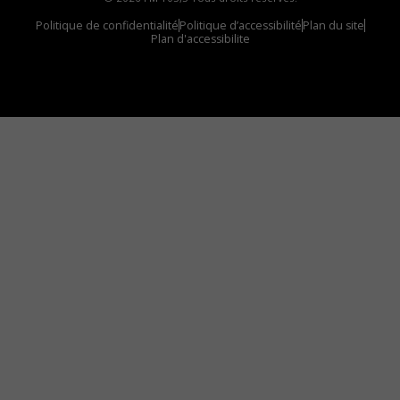
Politique de confidentialité
Politique d’accessibilité
Plan du site
Plan d'accessibilite
Comment installer notre vignette sur votre
appareil mobile