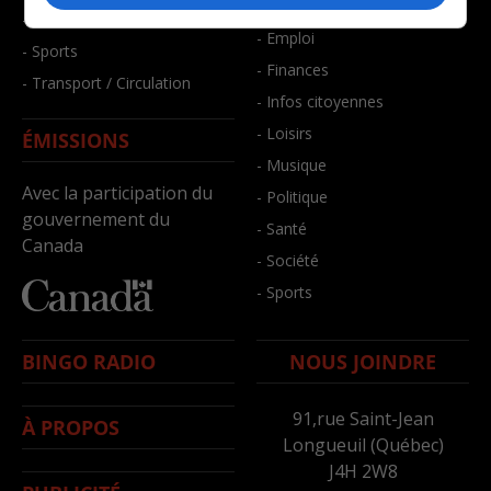
- Bien-être
- Santé et bien-être
- Emploi
- Sports
- Finances
- Transport / Circulation
- Infos citoyennes
- Loisirs
ÉMISSIONS
- Musique
Avec la participation du
- Politique
gouvernement du
- Santé
Canada
- Société
- Sports
BINGO RADIO
NOUS JOINDRE
91,rue Saint-Jean
À PROPOS
Longueuil (Québec)
J4H 2W8