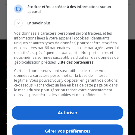
Stocker et/ou accéder à des informations sur un
appareil
En savoir plus
Vos données à caractère personnel seront traitées, et les
informations liées à votre appareil (cookies, identifiants
uniques et autres types de données) pourront être stockées
et consultées par 66 partenaires, ainsi que partagées avec lui,
ou utilisées spécifiquement par ce site. Nos partenaires et
nous-mêmes sommes susceptibles d'utiliser des données de
géolocalisation précises.
Liste des partenaires.
NOUVELLES
MUSIQUE
Certains fournisseurs sont susceptibles de traiter vos
données à caractère personnel sur la base de l'intérêt
- Affaires municipales
- Décompte franco
légitime. Vous pouvez vous y opposer en gérant vos options
ci-dessous. Recherchez un lien en bas de cette page ou dans
- Communauté / Social
- Joué récemment
le menu du site pour gérer ou retirer votre consentement
dans les paramètres des cookies et de confidentialité.
- Culture
BALADOS
- Économie
Autoriser
- Éducation
- Affaires
- Environnement
- Art de vivre
Gérer vos préférences
- Faits divers