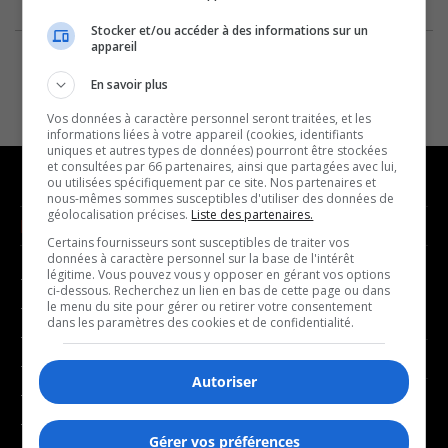
Stocker et/ou accéder à des informations sur un
appareil
En savoir plus
Vos données à caractère personnel seront traitées, et les
informations liées à votre appareil (cookies, identifiants
uniques et autres types de données) pourront être stockées
et consultées par 66 partenaires, ainsi que partagées avec lui,
ou utilisées spécifiquement par ce site. Nos partenaires et
nous-mêmes sommes susceptibles d'utiliser des données de
géolocalisation précises.
Liste des partenaires.
NOUVELLES
MUSIQUE
Certains fournisseurs sont susceptibles de traiter vos
données à caractère personnel sur la base de l'intérêt
légitime. Vous pouvez vous y opposer en gérant vos options
- Affaires municipales
- Décompte franco
ci-dessous. Recherchez un lien en bas de cette page ou dans
- Communauté / Social
- Joué récemment
le menu du site pour gérer ou retirer votre consentement
dans les paramètres des cookies et de confidentialité.
- Culture
BALADOS
- Économie
Autoriser
- Éducation
- Affaires
- Environnement
- Art de vivre
Gérer vos préférences