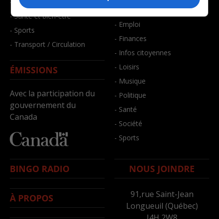
- Faits divers
- Bien-être
- Santé et bien-être
- Emploi
- Sports
- Finances
- Transport / Circulation
- Infos citoyennes
- Loisirs
ÉMISSIONS
- Musique
Avec la participation du
- Politique
gouvernement du
- Santé
Canada
- Société
- Sports
BINGO RADIO
NOUS JOINDRE
91,rue Saint-Jean
À PROPOS
Longueuil (Québec)
J4H 2W8