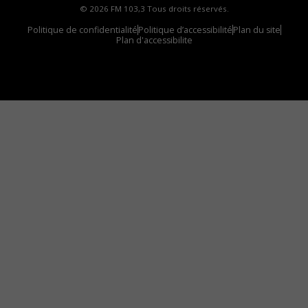
© 2026 FM 103,3 Tous droits réservés.
Politique de confidentialité
Politique d’accessibilité
Plan du site
Plan d'accessibilite
Comment installer notre vignette sur votre
appareil mobile