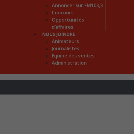
Annoncer sur FM103,3
Concours
Opportunités
d’affaires
NOUS JOINDRE
Animateurs
Journalistes
Équipe des ventes
Administration