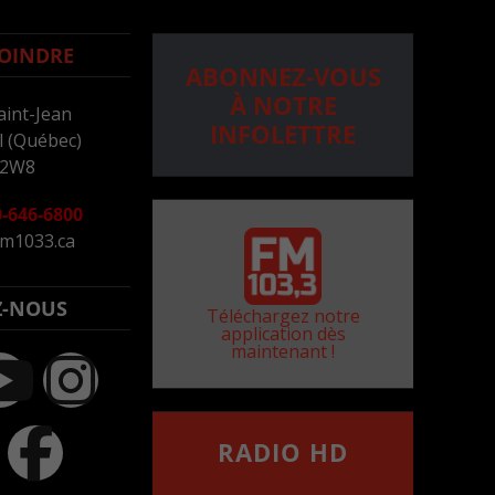
OINDRE
ABONNEZ-VOUS
À NOTRE
aint-Jean
INFOLETTRE
 (Québec)
 2W8
-646-6800
m1033.ca
Z-NOUS
Téléchargez notre
application dès
maintenant !
RADIO HD
••••••••••••••••••
Comment synthoniser la