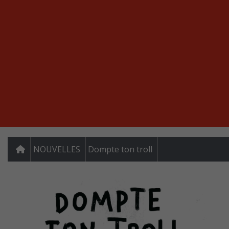
NOUVELLES
Dompte ton troll