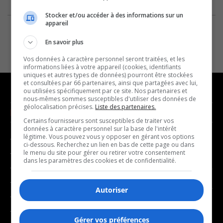
Stocker et/ou accéder à des informations sur un
appareil
En savoir plus
Vos données à caractère personnel seront traitées, et les
informations liées à votre appareil (cookies, identifiants
uniques et autres types de données) pourront être stockées
et consultées par 66 partenaires, ainsi que partagées avec lui,
ou utilisées spécifiquement par ce site. Nos partenaires et
nous-mêmes sommes susceptibles d'utiliser des données de
géolocalisation précises.
Liste des partenaires.
NOUVELLES
MUSIQUE
Certains fournisseurs sont susceptibles de traiter vos
données à caractère personnel sur la base de l'intérêt
légitime. Vous pouvez vous y opposer en gérant vos options
- Affaires municipales
- Décompte franco
ci-dessous. Recherchez un lien en bas de cette page ou dans
- Communauté / Social
- Joué récemment
le menu du site pour gérer ou retirer votre consentement
dans les paramètres des cookies et de confidentialité.
- Culture
BALADOS
- Économie
Autoriser
- Éducation
- Affaires
- Environnement
- Art de vivre
Gérer vos préférences