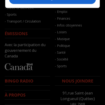
- Faits divers
- Bien-être
- Santé et bien-être
- Emploi
- Sports
- Finances
- Transport / Circulation
- Infos citoyennes
- Loisirs
ÉMISSIONS
- Musique
Avec la participation du
- Politique
gouvernement du
- Santé
Canada
- Société
- Sports
BINGO RADIO
NOUS JOINDRE
91,rue Saint-Jean
À PROPOS
Longueuil (Québec)
J4H 2W8