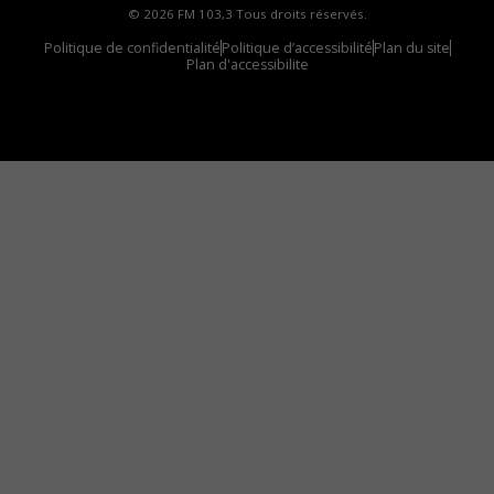
© 2026 FM 103,3 Tous droits réservés.
Politique de confidentialité
Politique d’accessibilité
Plan du site
Plan d'accessibilite
Comment installer notre vignette sur votre
appareil mobile