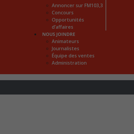
Annoncer sur FM103,3
Concours
Opportunités
d’affaires
NOUS JOINDRE
Animateurs
Journalistes
Équipe des ventes
Administration