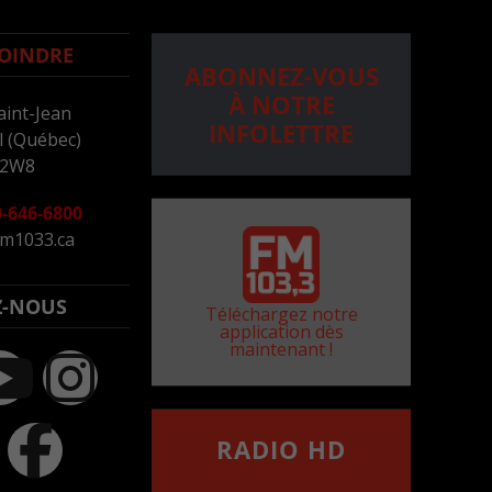
OINDRE
ABONNEZ-VOUS
À NOTRE
aint-Jean
INFOLETTRE
 (Québec)
 2W8
-646-6800
m1033.ca
Z-NOUS
Téléchargez notre
application dès
maintenant !
RADIO HD
••••••••••••••••••
Comment synthoniser la