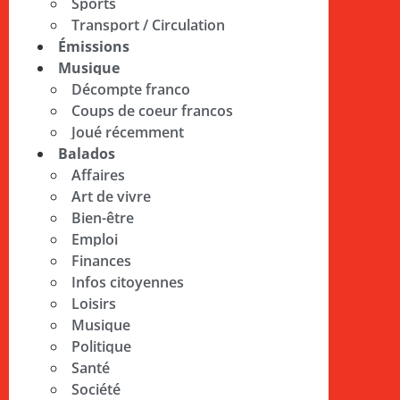
Sports
Transport / Circulation
Émissions
Musique
Décompte franco
Coups de coeur francos
Joué récemment
Balados
Affaires
Art de vivre
Bien-être
Emploi
Finances
Infos citoyennes
Loisirs
Musique
Politique
Santé
Société