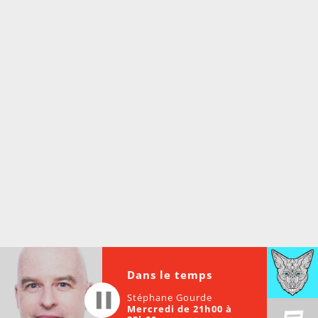
À partir de votre téléphone, allez sur le site
internet de la Radio allumée au
www.fm1033.ca
Ensuite cliquez sur l’icône situé au bas de
votre écran
(celui qui représente un carré incluant une
flèche dirigé vers le haut)
Cliquez maintenant sur l’option Ajouter sur
l’écran d’accueil et vous verrez apparaître le
logo du FM 103,3
Faites Enregistrer en haut à droite.
Et voilà! Toutes les infos et l’écoute de votre radio
locale vous sont maintenant accessibles en un clic!
Audio
00:00
00:00
Dans le temps
Player
Stéphane Gourde
Mercredi de 21h00 à