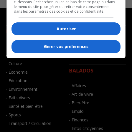
ci-dessous. Recherchez un lien en bas de cette page ou dans
le menu du site pour gérer ou retirer votre consentement
dans les paramètres des cookies et de confidentialité.
Autoriser
NOUVELLES
MUSIQUE
- Affaires municipales
- Décompte franco
Gérer vos préférences
- Communauté / Social
- Joué récemment
- Culture
BALADOS
- Économie
- Éducation
- Affaires
- Environnement
- Art de vivre
- Faits divers
- Bien-être
- Santé et bien-être
- Emploi
- Sports
- Finances
- Transport / Circulation
- Infos citoyennes