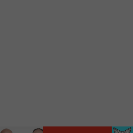
Voici la procédure ;)
À partir de votre téléphone, allez sur le site
internet de la Radio allumée au
www.fm1033.ca
Ensuite cliquez sur l’icône situé au bas de
votre écran
(celui qui représente un carré incluant une
flèche dirigé vers le haut)
Cliquez maintenant sur l’option Ajouter sur
l’écran d’accueil et vous verrez apparaître le
logo du FM 103,3
Faites Enregistrer en haut à droite.
Et voilà! Toutes les infos et l’écoute de votre radio
locale vous sont maintenant accessibles en un clic!
Audio