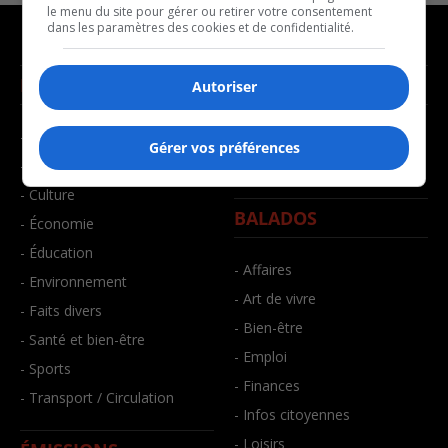
le menu du site pour gérer ou retirer votre consentement
dans les paramètres des cookies et de confidentialité.
NOUVELLES
MUSIQUE
Autoriser
- Affaires municipales
- Décompte franco
Gérer vos préférences
- Communauté / Social
- Joué récemment
- Culture
BALADOS
- Économie
- Éducation
- Affaires
- Environnement
- Art de vivre
- Faits divers
- Bien-être
- Santé et bien-être
- Emploi
- Sports
- Finances
- Transport / Circulation
- Infos citoyennes
- Loisirs