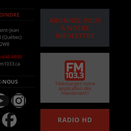
OINDRE
ABONNEZ-VOUS
À NOTRE
aint-Jean
INFOLETTRE
 (Québec)
 2W8
-646-6800
m1033.ca
Z-NOUS
Téléchargez notre
application dès
maintenant !
RADIO HD
••••••••••••••••••
Comment synthoniser la