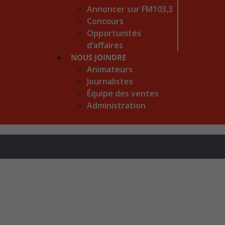
Annoncer sur FM103,3
Concours
Opportunités
d’affaires
NOUS JOINDRE
Animateurs
Journalistes
Équipe des ventes
Administration