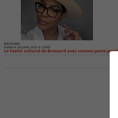
BROSSARD
Publié le 20 juillet 2025 à 12h00
Le Festin culturel de Brossard avec comme porte-paro