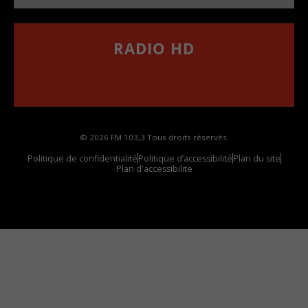
RADIO HD
••••••••••••••••••
Comment synthoniser la fréquence HD dans
votre voiture
© 2026 FM 103,3 Tous droits réservés.
Politique de confidentialité
Politique d’accessibilité
Plan du site
Plan d'accessibilite