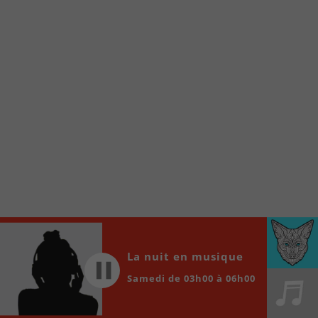
www.fm1033.ca
Ensuite cliquez sur l’icône situé au bas de
votre écran
(celui qui représente un carré incluant une
flèche dirigé vers le haut)
Cliquez maintenant sur l’option Ajouter sur
l’écran d’accueil et vous verrez apparaître le
logo du FM 103,3
Faites Enregistrer en haut à droite.
Et voilà! Toutes les infos et l’écoute de votre radio
locale vous sont maintenant accessibles en un clic!
Audio
00:00
00:00
Player
La nuit en musique
Samedi de 03h00 à 06h00