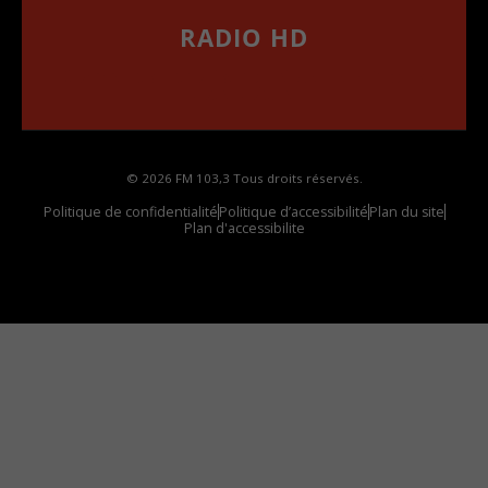
RADIO HD
••••••••••••••••••
Comment synthoniser la fréquence HD dans
votre voiture
© 2026 FM 103,3 Tous droits réservés.
Politique de confidentialité
Politique d’accessibilité
Plan du site
Plan d'accessibilite