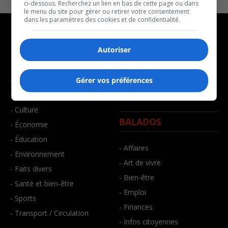
ci-dessous. Recherchez un lien en bas de cette page ou dans
le menu du site pour gérer ou retirer votre consentement
dans les paramètres des cookies et de confidentialité.
Autoriser
NOUVELLES
MUSIQUE
- Affaires municipales
- Décompte franco
Gérer vos préférences
- Communauté / Social
- Joué récemment
- Culture
BALADOS
- Économie
- Éducation
- Affaires
- Environnement
- Art de vivre
- Faits divers
- Bien-être
- Santé et bien-être
- Emploi
- Sports
- Finances
- Transport / Circulation
- Infos citoyennes