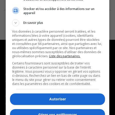
Stocker et/ou accéder à des informations sur un
appareil
En savoir plus
Vos données à caractère personnel seront traitées, et les
informations liées à votre appareil (cookies, identifiants
uniques et autres types de données) pourront être stockées
et consultées par 66 partenaires, ainsi que partagées avec lui,
ou utilisées spécifiquement par ce site. Nos partenaires et
nous-mêmes sommes susceptibles d'utiliser des données de
géolocalisation précises.
Liste des partenaires.
NOUVELLES
MUSIQUE
Certains fournisseurs sont susceptibles de traiter vos
données à caractère personnel sur la base de l'intérêt
légitime. Vous pouvez vous y opposer en gérant vos options
- Affaires municipales
- Décompte franco
ci-dessous. Recherchez un lien en bas de cette page ou dans
le menu du site pour gérer ou retirer votre consentement
- Communauté / Social
- Joué récemment
dans les paramètres des cookies et de confidentialité.
- Culture
BALADOS
- Économie
Autoriser
- Éducation
- Affaires
- Environnement
Gérer vos préférences