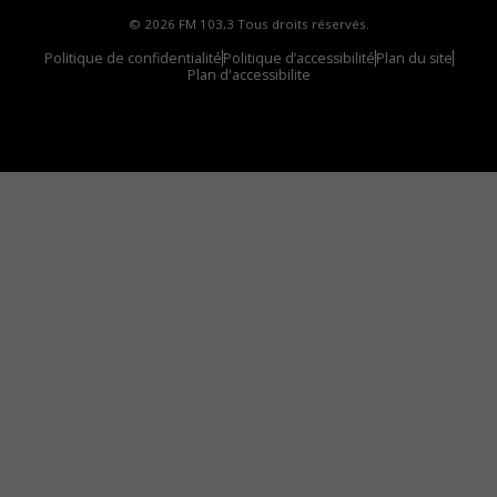
© 2026 FM 103,3 Tous droits réservés.
Politique de confidentialité
Politique d’accessibilité
Plan du site
Plan d'accessibilite
Comment installer notre vignette sur votre
appareil mobile