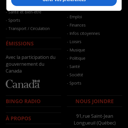
- Art de vivre
- Faits divers
- Bien-être
- Santé et bien-être
- Emploi
- Sports
- Finances
- Transport / Circulation
- Infos citoyennes
- Loisirs
ÉMISSIONS
- Musique
Avec la participation du
- Politique
gouvernement du
- Santé
Canada
- Société
- Sports
BINGO RADIO
NOUS JOINDRE
91,rue Saint-Jean
À PROPOS
Longueuil (Québec)