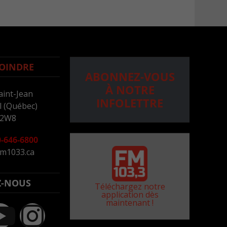
OINDRE
ABONNEZ-VOUS
À NOTRE
aint-Jean
INFOLETTRE
 (Québec)
 2W8
-646-6800
m1033.ca
Z-NOUS
Téléchargez notre
application dès
maintenant !