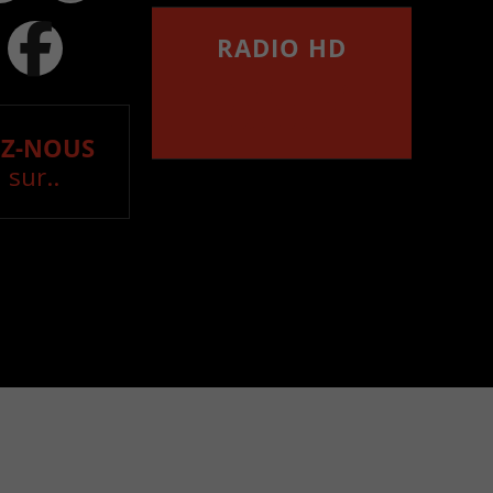
RADIO HD
••••••••••••••••••
Comment synthoniser la
fréquence HD dans
votre voiture
Z-NOUS
 sur..