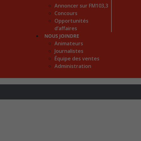
Annoncer sur FM103,3
Concours
Opportunités
d’affaires
NOUS JOINDRE
Animateurs
Journalistes
Équipe des ventes
Administration