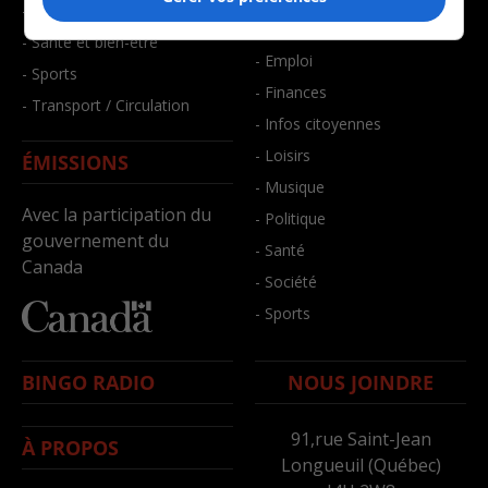
- Faits divers
- Bien-être
- Santé et bien-être
- Emploi
- Sports
- Finances
- Transport / Circulation
- Infos citoyennes
- Loisirs
ÉMISSIONS
- Musique
Avec la participation du
- Politique
gouvernement du
- Santé
Canada
- Société
- Sports
BINGO RADIO
NOUS JOINDRE
91,rue Saint-Jean
À PROPOS
Longueuil (Québec)