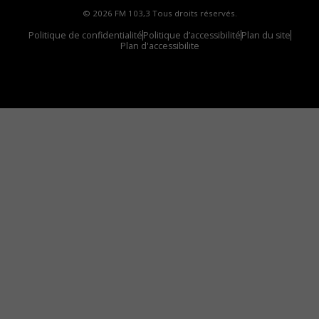
© 2026 FM 103,3 Tous droits réservés.
Politique de confidentialité
Politique d’accessibilité
Plan du site
Plan d'accessibilite
Comment installer notre vignette sur votre
appareil mobile