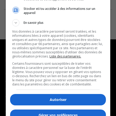
Stocker et/ou accéder à des informations sur un
appareil
En savoir plus
Vos données à caractère personnel seront traitées, et les
informations liées à votre appareil (cookies, identifiants
uniques et autres types de données) pourront être stockées
et consultées par 66 partenaires, ainsi que partagées avec lui,
ou utilisées spécifiquement par ce site. Nos partenaires et
nous-mêmes sommes susceptibles d'utiliser des données de
géolocalisation précises.
Liste des partenaires.
NOUVELLES
MUSIQUE
Certains fournisseurs sont susceptibles de traiter vos
données à caractère personnel sur la base de l'intérêt
légitime. Vous pouvez vous y opposer en gérant vos options
- Affaires municipales
- Décompte franco
ci-dessous. Recherchez un lien en bas de cette page ou dans
le menu du site pour gérer ou retirer votre consentement
- Communauté / Social
- Joué récemment
dans les paramètres des cookies et de confidentialité.
- Culture
BALADOS
- Économie
Autoriser
- Éducation
- Affaires
- Environnement
Gérer vos préférences
- Art de vivre