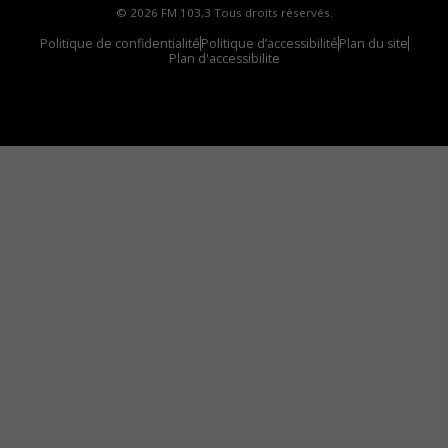
© 2026 FM 103,3 Tous droits réservés.
Politique de confidentialité
Politique d’accessibilité
Plan du site
Plan d'accessibilite
Comment installer notre vignette sur votre
appareil mobile