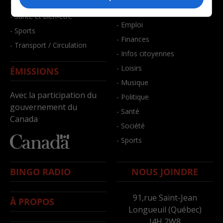
- Faits divers
- Bien-être
- Santé et bien-être
- Emploi
- Sports
- Finances
- Transport / Circulation
- Infos citoyennes
- Loisirs
ÉMISSIONS
- Musique
Avec la participation du
- Politique
gouvernement du
- Santé
Canada
- Société
- Sports
BINGO RADIO
NOUS JOINDRE
91,rue Saint-Jean
À PROPOS
Longueuil (Québec)
J4H 2W8