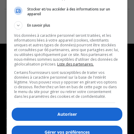
Stocker et/ou accéder à des informations sur un
appareil
En savoir plus
Vos données à caractère personnel seront traitées, et les
informations liées à votre appareil (cookies, identifiants
uniques et autres types de données) pourront être stockées
et consultées par 66 partenaires, ainsi que partagées avec lui,
ou utilisées spécifiquement par ce site. Nos partenaires et
nous-mêmes sommes susceptibles d'utiliser des données de
géolocalisation précises.
Liste des partenaires.
NOUVELLES
MUSIQUE
Certains fournisseurs sont susceptibles de traiter vos
données à caractère personnel sur la base de l'intérêt
légitime. Vous pouvez vous y opposer en gérant vos options
- Affaires municipales
- Décompte franco
ci-dessous. Recherchez un lien en bas de cette page ou dans
- Communauté / Social
- Joué récemment
le menu du site pour gérer ou retirer votre consentement
dans les paramètres des cookies et de confidentialité.
- Culture
BALADOS
- Économie
Autoriser
- Éducation
- Affaires
- Environnement
- Art de vivre
Gérer vos préférences