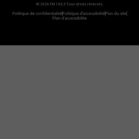
© 2026 FM 103,3 Tous droits réservés.
Politique de confidentialité
Politique d’accessibilité
Plan du site
Plan d'accessibilite
Comment installer notre vignette sur votre
appareil mobile