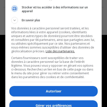
Stocker et/ou accéder à des informations sur un
appareil
En savoir plus
Vos données à caractère personnel seront traitées, et les
informations liées à votre appareil (cookies, identifiants
uniques et autres types de données) pourront être stockées
et consultées par 66 partenaires, ainsi que partagées avec lui,
ou utilisées spécifiquement par ce site. Nos partenaires et
nous-mêmes sommes susceptibles d'utiliser des données de
géolocalisation précises.
Liste des partenaires.
NOUVELLES
MUSIQUE
Certains fournisseurs sont susceptibles de traiter vos
données à caractère personnel sur la base de l'intérêt
légitime. Vous pouvez vous y opposer en gérant vos options
- Affaires municipales
- Décompte franco
ci-dessous. Recherchez un lien en bas de cette page ou dans
- Communauté / Social
- Joué récemment
le menu du site pour gérer ou retirer votre consentement
dans les paramètres des cookies et de confidentialité.
- Culture
BALADOS
- Économie
Autoriser
- Éducation
- Affaires
- Environnement
- Art de vivre
Gérer vos préférences