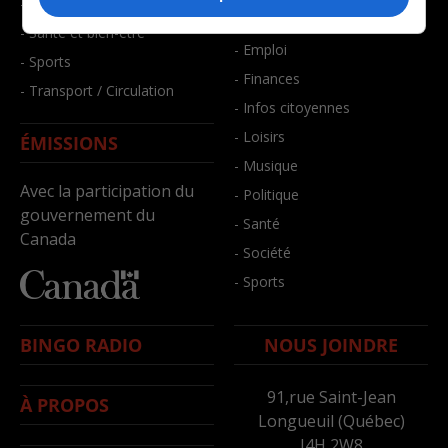
- Faits divers
- Bien-être
- Santé et bien-être
- Emploi
- Sports
- Finances
- Transport / Circulation
- Infos citoyennes
- Loisirs
ÉMISSIONS
- Musique
Avec la participation du
- Politique
gouvernement du
- Santé
Canada
- Société
- Sports
BINGO RADIO
NOUS JOINDRE
91,rue Saint-Jean
À PROPOS
Longueuil (Québec)
J4H 2W8