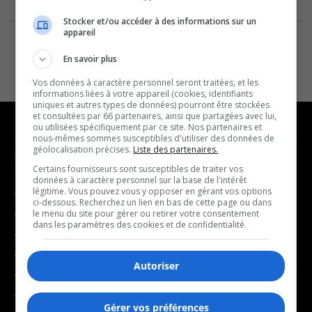
Stocker et/ou accéder à des informations sur un
appareil
En savoir plus
Vos données à caractère personnel seront traitées, et les
informations liées à votre appareil (cookies, identifiants
uniques et autres types de données) pourront être stockées
et consultées par 66 partenaires, ainsi que partagées avec lui,
ou utilisées spécifiquement par ce site. Nos partenaires et
nous-mêmes sommes susceptibles d'utiliser des données de
géolocalisation précises.
Liste des partenaires.
NOUVELLES
MUSIQUE
Certains fournisseurs sont susceptibles de traiter vos
données à caractère personnel sur la base de l'intérêt
légitime. Vous pouvez vous y opposer en gérant vos options
- Affaires municipales
- Décompte franco
ci-dessous. Recherchez un lien en bas de cette page ou dans
- Communauté / Social
- Joué récemment
le menu du site pour gérer ou retirer votre consentement
dans les paramètres des cookies et de confidentialité.
- Culture
BALADOS
- Économie
Autoriser
- Éducation
- Affaires
- Environnement
- Art de vivre
Gérer vos préférences