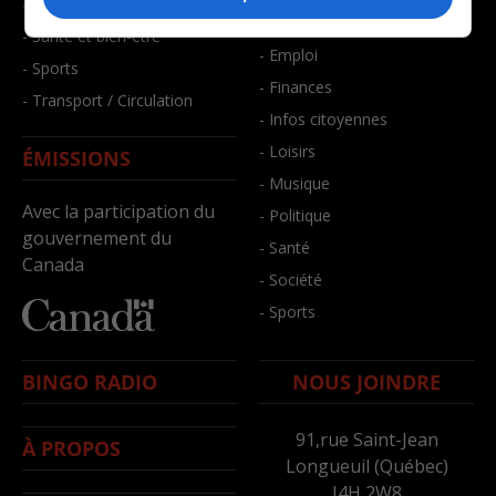
- Faits divers
- Bien-être
- Santé et bien-être
- Emploi
- Sports
- Finances
- Transport / Circulation
- Infos citoyennes
- Loisirs
ÉMISSIONS
- Musique
Avec la participation du
- Politique
gouvernement du
- Santé
Canada
- Société
- Sports
BINGO RADIO
NOUS JOINDRE
91,rue Saint-Jean
À PROPOS
Longueuil (Québec)
J4H 2W8