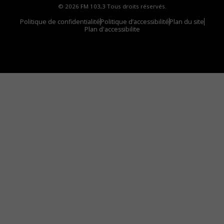
© 2026 FM 103,3 Tous droits réservés.
Politique de confidentialité
Politique d’accessibilité
Plan du site
Plan d'accessibilite
Comment installer notre vignette sur votre
appareil mobile