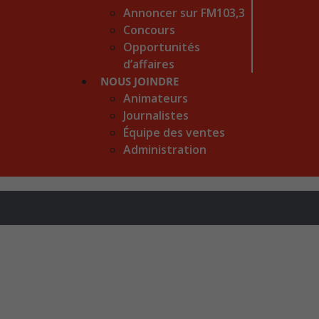
Annoncer sur FM103,3
Concours
Opportunités
d’affaires
NOUS JOINDRE
Animateurs
Journalistes
Équipe des ventes
Administration