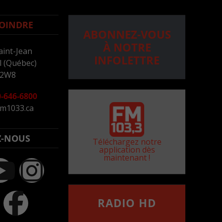
OINDRE
ABONNEZ-VOUS
À NOTRE
aint-Jean
INFOLETTRE
 (Québec)
 2W8
-646-6800
m1033.ca
Z-NOUS
Téléchargez notre
application dès
maintenant !
RADIO HD
••••••••••••••••••
Comment synthoniser la