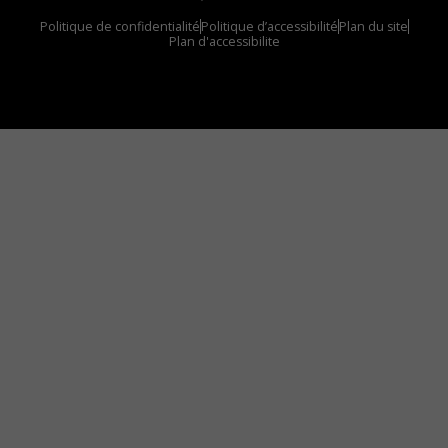
Politique de confidentialité
Politique d’accessibilité
Plan du site
Plan d'accessibilite
Comment installer notre vignette sur votre
appareil mobile