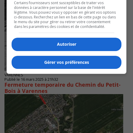
Certains fournisseurs sont susceptibles de traiter vos
données à caractère personnel sur la base de l'intérêt
légitime. Vous pouvez vous y opposer en gérant vos options
ci-dessous. Recherchez un lien en bas de cette page ou dans
le menu du site pour gérer ou retirer votre consentement
dans les paramètres des cookies et de confidentialité.
Autoriser
Gérer vos préférences
VARENNES
Publié le 16 mars 2025 à 21h32
Fermeture temporaire du Chemin du Petit-
Bois à Varennes