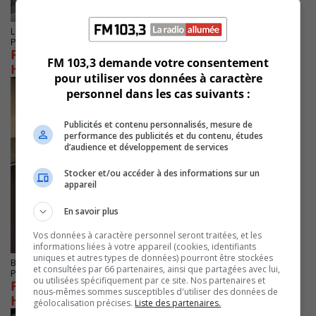
LONGUEUIL
Publié le 1 mai 2025 à 14h02
Fermetures l’autoroute 25 et le tunnel Louis-
FM 103,3 demande votre consentement
Hippolyte-La Fontaine
pour utiliser vos données à caractère
personnel dans les cas suivants :
Publicités et contenu personnalisés, mesure de
performance des publicités et du contenu, études
d’audience et développement de services
Stocker et/ou accéder à des informations sur un
appareil
En savoir plus
Vos données à caractère personnel seront traitées, et les
informations liées à votre appareil (cookies, identifiants
uniques et autres types de données) pourront être stockées
BOUCHERVILLE
et consultées par 66 partenaires, ainsi que partagées avec lui,
Publié le 25 avril 2025 à 16h44
ou utilisées spécifiquement par ce site. Nos partenaires et
Fermetures sur l’A 25 et le tunnel Louis-
nous-mêmes sommes susceptibles d'utiliser des données de
Hippolyte-La Fontaine
géolocalisation précises.
Liste des partenaires.