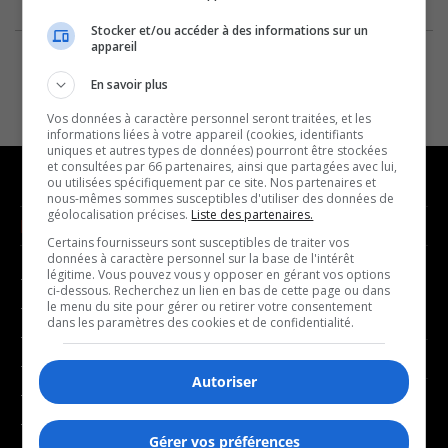
Stocker et/ou accéder à des informations sur un
appareil
En savoir plus
Vos données à caractère personnel seront traitées, et les
informations liées à votre appareil (cookies, identifiants
uniques et autres types de données) pourront être stockées
et consultées par 66 partenaires, ainsi que partagées avec lui,
ou utilisées spécifiquement par ce site. Nos partenaires et
nous-mêmes sommes susceptibles d'utiliser des données de
géolocalisation précises.
Liste des partenaires.
NOUVELLES
MUSIQUE
Certains fournisseurs sont susceptibles de traiter vos
données à caractère personnel sur la base de l'intérêt
légitime. Vous pouvez vous y opposer en gérant vos options
- Affaires municipales
- Décompte franco
ci-dessous. Recherchez un lien en bas de cette page ou dans
- Communauté / Social
- Joué récemment
le menu du site pour gérer ou retirer votre consentement
dans les paramètres des cookies et de confidentialité.
- Culture
BALADOS
- Économie
Autoriser
- Éducation
- Affaires
- Environnement
- Art de vivre
Gérer vos préférences