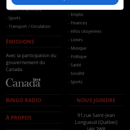
- Faits divers
- Bien-être
- Santé et bien-être
- Emploi
- Sports
- Finances
- Transport / Circulation
- Infos citoyennes
- Loisirs
ÉMISSIONS
- Musique
Avec la participation du
- Politique
gouvernement du
- Santé
Canada
- Société
- Sports
BINGO RADIO
NOUS JOINDRE
91,rue Saint-Jean
À PROPOS
Longueuil (Québec)
J4H 2W8