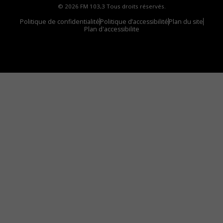
© 2026 FM 103,3 Tous droits réservés.
Politique de confidentialité
Politique d’accessibilité
Plan du site
Plan d'accessibilite
Comment installer notre vignette sur votre
appareil mobile