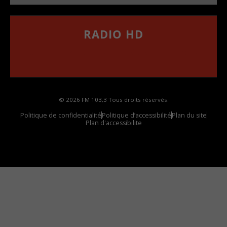
RADIO HD
••••••••••••••••••
Comment synthoniser la fréquence HD dans
votre voiture
© 2026 FM 103,3 Tous droits réservés.
Politique de confidentialité
Politique d’accessibilité
Plan du site
Plan d'accessibilite