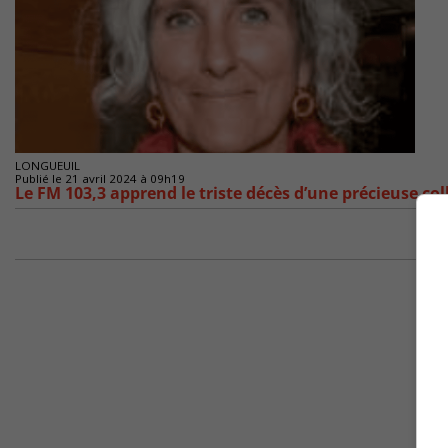
LONGUEUIL
Publié le 21 avril 2024 à 09h19
Le FM 103,3 apprend le triste décès d’une précieuse col