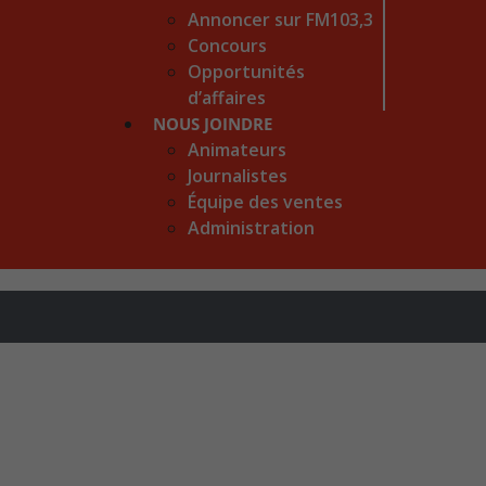
Annoncer sur FM103,3
Concours
Opportunités
d’affaires
NOUS JOINDRE
Animateurs
Journalistes
Équipe des ventes
Administration