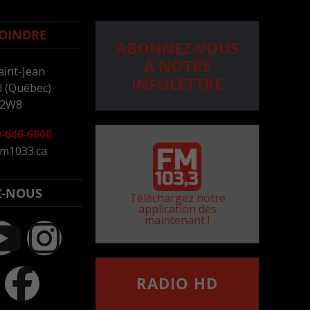
OINDRE
ABONNEZ-VOUS
À NOTRE
aint-Jean
INFOLETTRE
 (Québec)
 2W8
-646-6800
m1033.ca
Z-NOUS
Téléchargez notre
application dès
maintenant !
RADIO HD
••••••••••••••••••
Comment synthoniser la