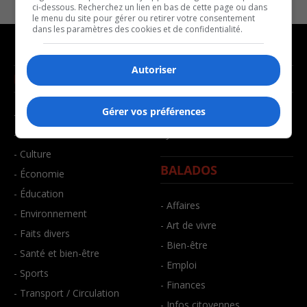
ci-dessous. Recherchez un lien en bas de cette page ou dans
le menu du site pour gérer ou retirer votre consentement
dans les paramètres des cookies et de confidentialité.
Autoriser
NOUVELLES
MUSIQUE
Gérer vos préférences
- Affaires municipales
- Décompte franco
- Communauté / Social
- Joué récemment
- Culture
BALADOS
- Économie
- Éducation
- Affaires
- Environnement
- Art de vivre
- Faits divers
- Bien-être
- Santé et bien-être
- Emploi
- Sports
- Finances
- Transport / Circulation
- Infos citoyennes