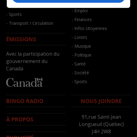
- Bien-être
- Santé et bien-être
- Emploi
- Sports
- Finances
- Transport / Circulation
- Infos citoyennes
- Loisirs
ÉMISSIONS
- Musique
Avec la participation du
- Politique
gouvernement du
- Santé
Canada
- Société
- Sports
BINGO RADIO
NOUS JOINDRE
91,rue Saint-Jean
À PROPOS
Longueuil (Québec)
J4H 2W8