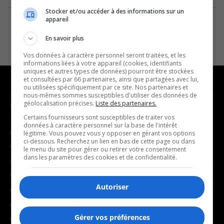
Stocker et/ou accéder à des informations sur un
appareil
En savoir plus
Vos données à caractère personnel seront traitées, et les
informations liées à votre appareil (cookies, identifiants
uniques et autres types de données) pourront être stockées
et consultées par 66 partenaires, ainsi que partagées avec lui,
ou utilisées spécifiquement par ce site. Nos partenaires et
nous-mêmes sommes susceptibles d'utiliser des données de
géolocalisation précises.
Liste des partenaires.
NOUVELLES
MUSIQUE
Certains fournisseurs sont susceptibles de traiter vos
données à caractère personnel sur la base de l'intérêt
- Affaires municipales
- Décompte franco
légitime. Vous pouvez vous y opposer en gérant vos options
ci-dessous. Recherchez un lien en bas de cette page ou dans
- Communauté / Social
- Joué récemment
le menu du site pour gérer ou retirer votre consentement
dans les paramètres des cookies et de confidentialité.
- Culture
BALADOS
- Économie
Autoriser
- Éducation
- Affaires
- Environnement
- Art de vivre
Gérer vos préférences
- Faits divers