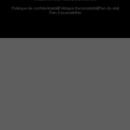
Politique de confidentialité
Politique d’accessibilité
Plan du site
Plan d'accessibilite
Comment installer notre vignette sur votre
appareil mobile