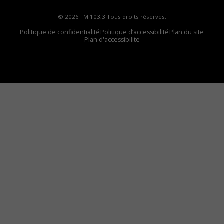
© 2026 FM 103,3 Tous droits réservés.
Politique de confidentialité
Politique d’accessibilité
Plan du site
Plan d'accessibilite
Comment installer notre vignette sur votre
appareil mobile