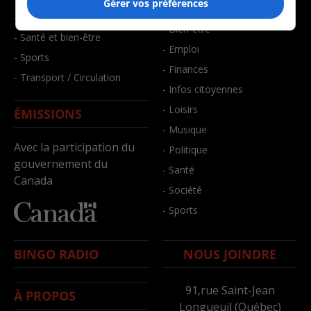
Gérer vos préférences
- Art de vivre
- Faits divers
- Bien-être
- Santé et bien-être
- Emploi
- Sports
- Finances
- Transport / Circulation
- Infos citoyennes
- Loisirs
ÉMISSIONS
- Musique
Avec la participation du
- Politique
gouvernement du
- Santé
Canada
- Société
- Sports
BINGO RADIO
NOUS JOINDRE
91,rue Saint-Jean
À PROPOS
Longueuil (Québec)