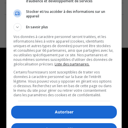
d’audience et développement de services
Stocker et/ou accéder à des informations sur un
appareil
En savoir plus
Vos données à caractère personnel seront traitées, et les
informations liées à votre appareil (cookies, identifiants
uniques et autres types de données) pourront être stockées
et consultées par 66 partenaires, ainsi que partagées avec lui,
ou utilisées spécifiquement par ce site. Nos partenaires et
nous-mêmes sommes susceptibles d'utiliser des données de
géolocalisation précises.
Liste des partenaires.
NOUVELLES
MUSIQUE
Certains fournisseurs sont susceptibles de traiter vos
données à caractère personnel sur la base de l'intérêt
légitime. Vous pouvez vous y opposer en gérant vos options
- Affaires municipales
- Décompte franco
ci-dessous. Recherchez un lien en bas de cette page ou dans
le menu du site pour gérer ou retirer votre consentement
- Communauté / Social
- Joué récemment
dans les paramètres des cookies et de confidentialité.
- Culture
BALADOS
- Économie
Autoriser
- Éducation
- Affaires
- Environnement