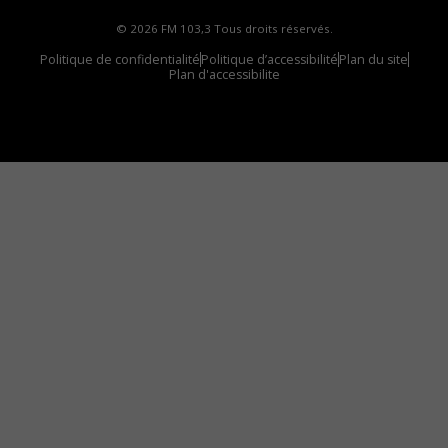
© 2026 FM 103,3 Tous droits réservés.
Politique de confidentialité
Politique d’accessibilité
Plan du site
Plan d'accessibilite
Comment installer notre vignette sur votre
appareil mobile